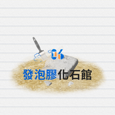
發泡膠
化石館