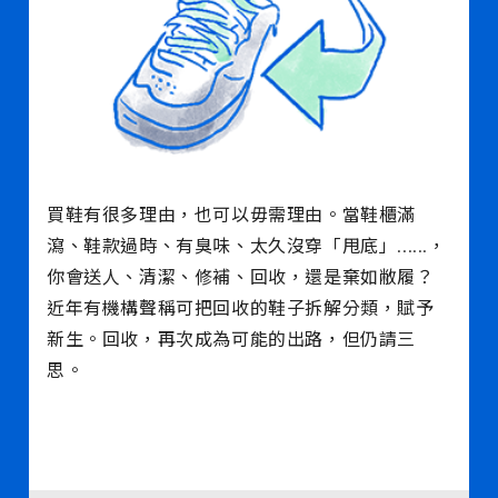
買鞋有很多理由，也可以毋需理由。當鞋櫃滿
瀉、鞋款過時、有臭味、太久沒穿「甩底」......，
你會送人、清潔、修補、回收，還是棄如敝履？
近年有機構聲稱可把回收的鞋子拆解分類，賦予
新生。回收，再次成為可能的出路，但仍請三
思。