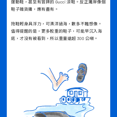
運動鞋，甚至有冒牌的 Gucci 涼鞋。反正灘岸像個
鞋子雜貨攤，應有盡有。
拖鞋輕身具浮力，可漂洋過海，數多不難想像。
值得提醒的是，更多較重的鞋子，可能早沉入海
底，才沒有被看到，所以重量遠超 300 公噸。