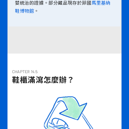
婪統治的證據。部分藏品現存於菲國
馬里基納
鞋博物館
。
CHAPTER 14.5
鞋櫃滿瀉怎麼辦？