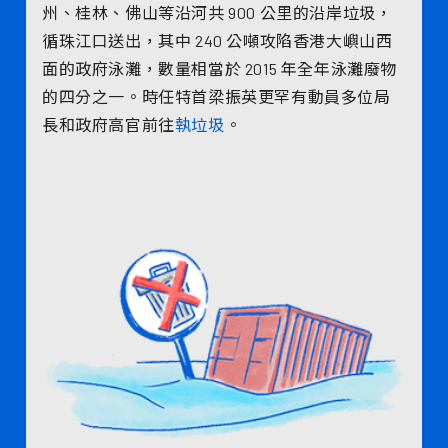
州、桂林、佛山等沿河共 900 公里的沿岸垃圾，
循珠江口送出，其中 240 公噸攻陷香港大嶼山西
面的政府泳灘，數量相當於 2015 年全年泳灘廢物
的四分之一。時任特首梁振英更罕有動員多位局
長和政府高官前往
執垃圾
。