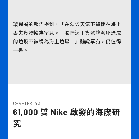
環保署的報告提到，「在惡劣天氣下貨輪在海上
丟失貨物較為罕見。一般情況下貨物墮海所造成
的垃圾不被視為海上垃圾。」雖說罕有，仍值得
一書。
CHAPTER 14.3
61,000 雙 Nike 啟發的海廢研
究