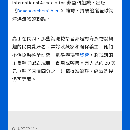
International Association 非營利組織，出版
《
Beachcombers' Alert
》雜誌，持續追蹤全球海
洋漂流物的動態。
高手在民間，那些海灘撿拾者都是對海漂物感興
趣的民間愛好者、業餘收藏家和環保義工。他們
不僅協助科學研究，還舉辦換鞋
聚會
，將找到的
單隻鞋子配對成雙，自用或轉售。有人以約 20 美
元（鞋子原價四分之一）購得漂流鞋，經清洗後
仍可穿著。
CHAPTER 14.4