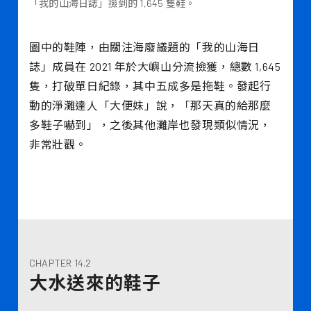
「我的山海日誌」撿到的 1,645 隻鞋。
圖中的鞋陣，由關注海廢議題的「我的山海日
誌」成員在 2021 年於大嶼山分流撿獲，總數 1,645
隻，打破單日紀錄，其中五成多是拖鞋。發起行
動的淨灘達人「大便妹」說，「那天真的給那麼
多鞋子嚇到」，之後其他灘岸也發現類似情況，
非常壯觀。
CHAPTER 14.2
大水送來的鞋子