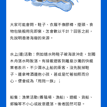
大家可能會問，鞋子、衣履不像膠樽、煙頭、食
物包裝般用完即棄，怎會數以千計？回答之前，
先說明香港海廢的來源。
水上(邊)活動：例如嬉水時鞋子被海浪沖走，划獨
木舟落水時脫落。有接載遊客到離島沙灘的快艇
業者表示，不少澗水上船的乘客，沒先脫掉鞋
子、邊拿啤酒邊抱小孩，甚或是忙著拍照而分
心，便會成為「甩拖一族」；
船隻：漁業活動 (養殖場、漁船) 、遊艇、貨船、
郵輪等不小心或故意遺落。後者固然可惡。