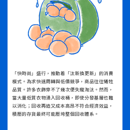
「快時尚」盛行，推動着「汰新換更新」的消費
模式。為求快速周轉與低價競爭，商品往往犧牲
品質。許多衣飾穿不了幾次便失寵淘汰。然而，
當大量低質衣物湧入回收桶，即使分發基層也難
以消化；回收再造又成本高昂不符合經濟效益，
積壓的存貨最終可能壓垮整個回收體系。