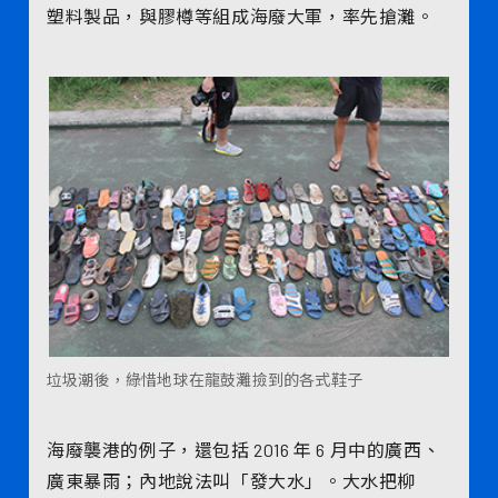
塑料製品，與膠樽等組成海廢大軍，率先搶灘。
垃圾潮後，綠惜地球在龍鼓灘撿到的各式鞋子
海廢襲港的例子，還包括 2016 年 6 月中的廣西、
廣東暴雨；內地說法叫「發大水」。大水把柳