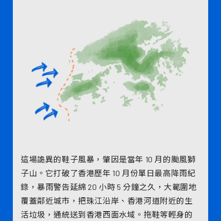
這場詭異的鞋子風暴，肇因是當年 10 月的颱風獅
子山。它打破了香港歷年 10 月份單日最高降雨紀
錄，暴雨警告延綿 20 小時 5 分鐘之久，大範圍地
覆蓋鄰近城市，把珠江沿岸、香港河道附近的生
活垃圾，通統送到香港西面水域。拖鞋等輕身的