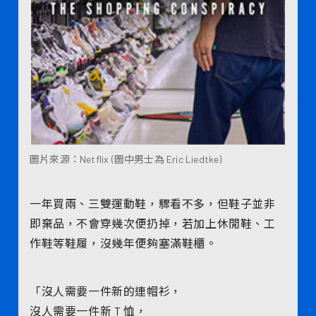
圖片來源：Netflix (圖中男士為 Eric Liedtke)
一年買兩、三雙運動鞋，驟看不多，但鞋子並非
即棄品，不會穿幾次便扔掉，若加上休閒鞋、工
作鞋等鞋履，沒幾年便夠塞滿鞋櫃。
「沒人需要一件新的連帽衫，
沒人需要一件新 T 恤，