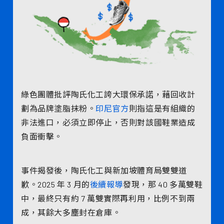
綠色團體批評陶氏化工誇大環保承諾，藉回收計
劃為品牌塗脂抹粉。
印尼官方
則指這是有組織的
非法進口，必須立即停止，否則對該國鞋業造成
負面衝擊。
事件揭發後，陶氏化工與新加坡體育局雙雙道
歉。2025 年 3 月的
後續報導
發現，那 40 多萬雙鞋
中，最終只有約 7 萬雙實際再利用，比例不到兩
成，其餘大多塵封在倉庫。