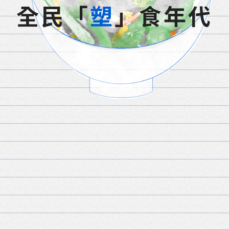
全民「
塑
」食年代