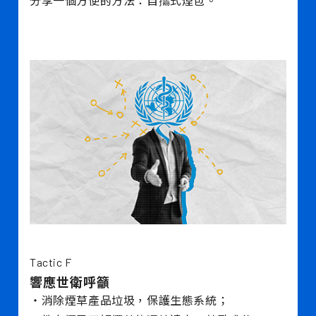
分享一個方便的方法：自㩦式煙包。
Tactic F
響應世衛呼籲
・消除煙草產品垃圾，保護生態系統；