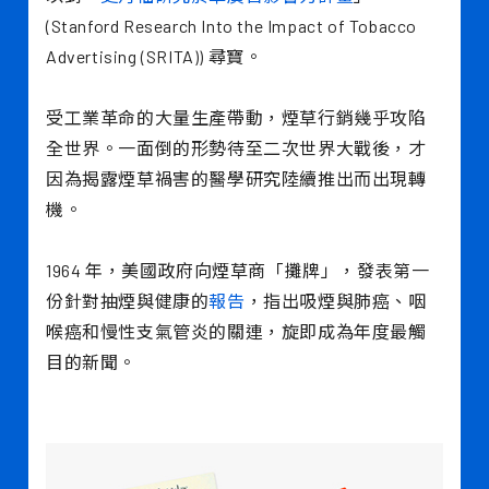
(Stanford Research Into the Impact of Tobacco
Advertising (SRITA)) 尋寶。
受工業革命的大量生產帶動，煙草行銷幾乎攻陷
全世界。一面倒的形勢待至二次世界大戰後，才
因為揭露煙草禍害的醫學研究陸續推出而出現轉
機。
1964 年，美國政府向煙草商「攤牌」，發表第一
份針對抽煙與健康的
報告
，指出吸煙與肺癌、咽
喉癌和慢性支氣管炎的關連，旋即成為年度最觸
目的新聞。