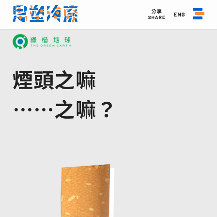
ENG
煙頭之嘛
⋯⋯之嘛？