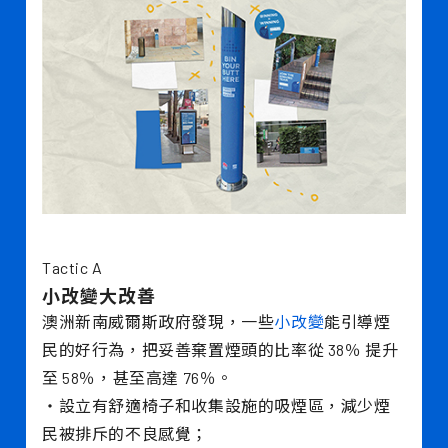
Tactic A
小改變大改善
澳洲新南威爾斯政府發現，一些
小改變
能引導煙
民的好行為，把妥善棄置煙頭的比率從 38％ 提升
至 58％，甚至高達 76％。
・設立有舒適椅子和收集設施的吸煙區，減少煙
民被排斥的不良感覺；