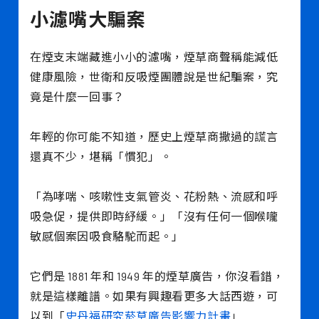
小濾嘴大騙案
在煙支末端藏進小小的濾嘴，煙草商聲稱能減低
健康風險，世衛和反吸煙團體說是世紀騙案，究
竟是什麼一回事？
年輕的你可能不知道，歷史上煙草商撒過的謊言
還真不少，堪稱「慣犯」。
「為哮喘、咳嗽性支氣管炎、花粉熱、流感和呼
吸急促，提供即時紓緩。」「沒有任何一個喉嚨
敏感個案因吸食駱駝而起。」
它們是 1881 年和 1949 年的煙草廣告，你沒看錯，
就是這樣離譜。如果有興趣看更多大話西遊，可
以到「
史丹福研究菸草廣告影響力計畫
」