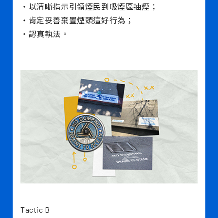
・以清晰指示引領煙民到吸煙區抽煙；
・肯定妥善棄置煙頭這好行為；
・認真執法。
Tactic B