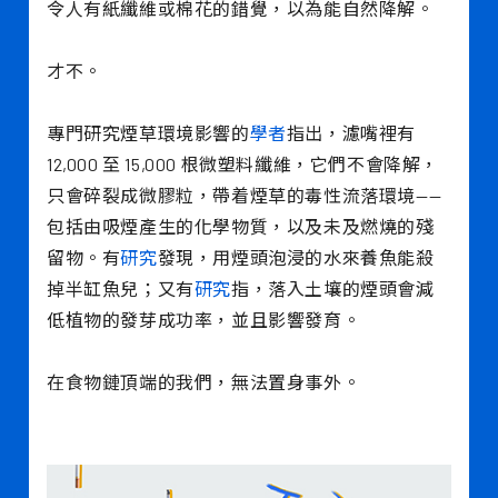
令人有紙纖維或棉花的錯覺，以為能自然降解。
才不。
專門研究煙草環境影響的
學者
指出，濾嘴裡有
12,000 至 15,000 根微塑料纖維，它們不會降解，
只會碎裂成微膠粒，帶着煙草的毒性流落環境——
包括由吸煙產生的化學物質，以及未及燃燒的殘
留物。有
研究
發現，用煙頭泡浸的水來養魚能殺
掉半缸魚兒；又有
研究
指，落入土壤的煙頭會減
低植物的發芽成功率，並且影響發育。
在食物鏈頂端的我們，無法置身事外。