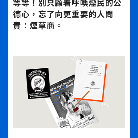
等等！別只顧着呼喚煙民的公
德心，忘了向更重要的人問
責：煙草商。