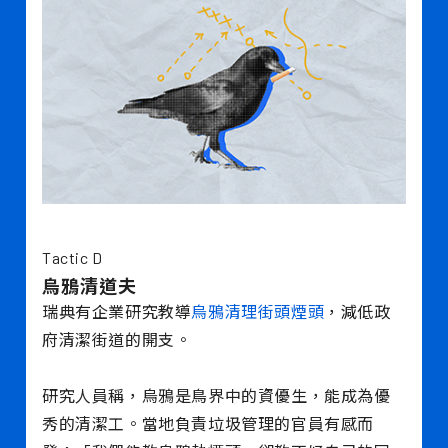
Tactic D
烏鴉清道夫
瑞典有企業研究教導
烏鴉清理街頭煙頭
，減低政
府清潔街道的開支。
研究人員稱，烏鴉是鳥界中的資優生，能成為優
秀的清潔工。當地負責垃圾管理的官員有感而