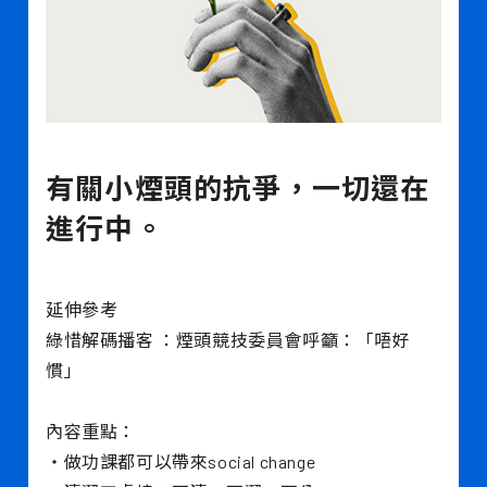
有關小煙頭的抗爭，一切還在
進行中。
延伸參考
綠惜解碼播客 ：煙頭競技委員會呼籲：「唔好
慣」
內容重點：
・做功課都可以帶來social change