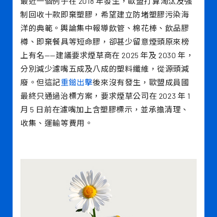
最近一個例子在 2018 年發生，歐盟打算淘汰及強
制回收十款即棄塑膠，希望建立防堵塑膠污染海
洋的典範。輿論集中報導飲管、棉花棒、飲品膠
樽、即棄餐具等短命膠，卻甚少留意煙頭原來榜
上有名——建議要求煙草商在 2025 年及 2030 年，
分別減少濾嘴五成及八成的塑料纖維，從源頭減
廢。但這記
重鎚出擊
後來沒有發生，歐盟成員國
最終只通過治標方案，要求煙草公司在 2023 年 1
月 5 日前在濾嘴加上含塑膠標示，並承擔清理、
收集、運輸等費用。