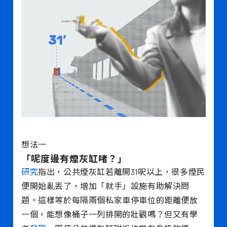
想法一
「呢度邊有煙灰缸啫？」
研究
指出，公共煙灰缸若離開31呎以上，很多煙民
便開始亂丟了，增加「就手」設施有助解決問
題。這樣等於每隔兩個私家車停車位的距離便放
一個，能想像桶子一列排開的壯觀嗎？但又有學