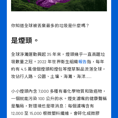
你知道全球被丟棄最多的垃圾是什麼嗎？
是煙頭。
全球淨灘運動興起 35 年來，煙頭幾乎一直高踞垃
圾數量之冠。2022 年世界衛生組織
報告
指，每年
約有 4.5 萬億個煙頭和煙包等煙草製品流落全球，
攻佔行人路、公園、土壤、海灘、海洋.....
小小煙頭內含 7,000 多種有毒化學物質和致癌物，
一個就能污染 100 公升的水。煙支濾嘴的健康聲稱
是騙局，對環境也是壞消息：每個濾嘴含有
12,000 至 15,000 根微塑料纖維，會碎化成微膠