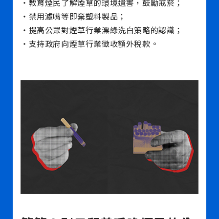
・教育煙民了解煙草的環境遺害，鼓勵戒菸；
・禁用濾嘴等即棄塑料製品；
・提高公眾對煙草行業漂綠洗白策略的認識；
・支持政府向煙草行業徵收額外稅款。