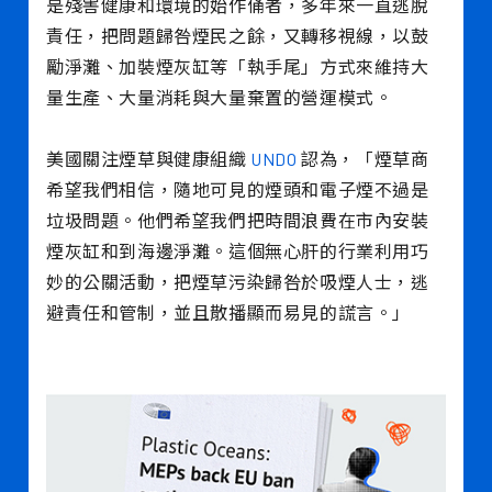
是殘害健康和環境的始作俑者，多年來一直逃脫
責任，把問題歸咎煙民之餘，又轉移視線，以鼓
勵淨灘、加裝煙灰缸等「執手尾」方式來維持大
量生產、大量消耗與大量棄置的營運模式。
美國關注煙草與健康組織
UNDO
認為，「煙草商
希望我們相信，隨地可見的煙頭和電子煙不過是
垃圾問題。他們希望我們把時間浪費在市內安裝
煙灰缸和到海邊淨灘。這個無心肝的行業利用巧
妙的公關活動，把煙草污染歸咎於吸煙人士，逃
避責任和管制，並且散播顯而易見的謊言。」