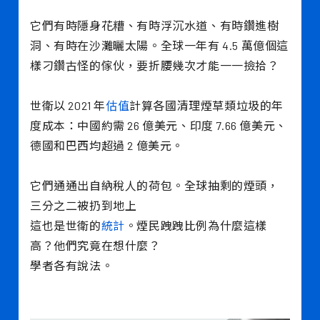
它們有時隱身花糟、有時浮沉水道、有時鑽進樹
洞、有時在沙灘曬太陽。全球一年有 4.5 萬億個這
樣刁鑽古怪的傢伙，要折腰幾次才能一一撿拾？
世衛以 2021 年
估值
計算各國清理煙草類垃圾的年
度成本：中國約需 26 億美元、印度 7.66 億美元、
德國和巴西均超過 2 億美元。
它們通通出自納稅人的荷包。全球抽剩的煙頭，
三分之二被扔到地上
這也是世衛的
統計
。煙民跩跩比例為什麼這樣
高？他們究竟在想什麼？
學者各有說法。