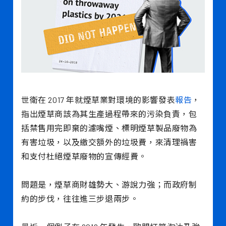
世衛在 2017 年就煙草業對環境的影響發表
報告
，
指出煙草商該為其生產過程帶來的污染負責，包
括禁售用完即棄的濾嘴煙、標明煙草製品廢物為
有害垃圾，以及繳交額外的垃圾費，來清理禍害
和支付杜絕煙草廢物的宣傳經費。
問題是，煙草商財雄勢大、游說力強；而政府制
約的步伐，往往進三步退兩步。