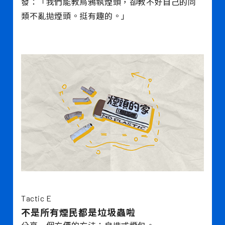
發：「我們能教烏鴉執煙頭，卻教不好自己的同
類不亂拋煙頭。挺有趣的。」
Tactic E
不是所有煙民都是垃圾蟲啦