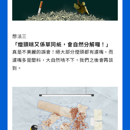
想法三
「煙頭咪又係草同紙，會自然分解囉！」
真是不美麗的誤會！絕大部分煙頭都有濾嘴，而
濾嘴多是塑料，大自然啃不下。我們之後會再談
到。