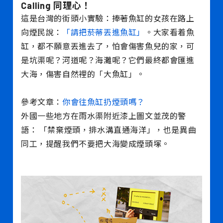
Calling 同理心！
這是台灣的街頭小實驗：捧著魚缸的女孩在路上
向煙民說：
「請把菸蒂丟進魚缸」
。大家看着魚
缸，都不願意丟進去了，怕會傷害魚兒的家，可
是坑渠呢？河道呢？海灘呢？它們最終都會匯進
大海，傷害自然裡的「大魚缸」。
參考文章：
你會往魚缸扔煙頭嗎？
外國一些地方在雨水渠附近漆上圖文並茂的警
語： 「禁棄煙頭，排水溝直通海洋」，也是異曲
同工，提醒我們不要把大海變成煙頭塚。