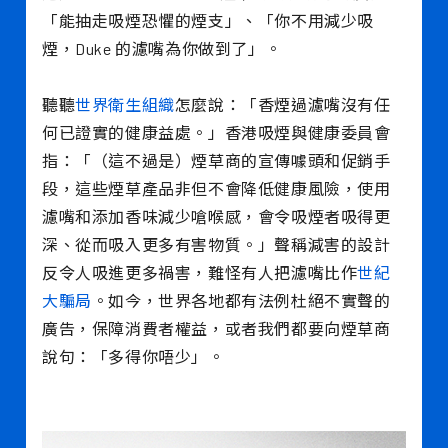
「能抽走吸煙恐懼的煙支」、「你不用減少吸
煙，Duke 的濾嘴為你做到了」。
聽聽
世界衛生組織
怎麼說：「香煙過濾嘴沒有任
何已證實的健康益處。」香港吸煙與健康委員會
指：「（這不過是）煙草商的宣傳噱頭和促銷手
段，這些煙草產品非但不會降低健康風險，使用
濾嘴和添加香味減少嗆喉感，會令吸煙者吸得更
深、從而吸入更多有害物質。」聲稱減害的設計
反令人吸進更多禍害，難怪有人把濾嘴比作
世紀
大騙局
。如今，世界各地都有法例杜絕不實聲的
廣告，保障消費者權益，或者我們都要向煙草商
說句：「多得你唔少」。