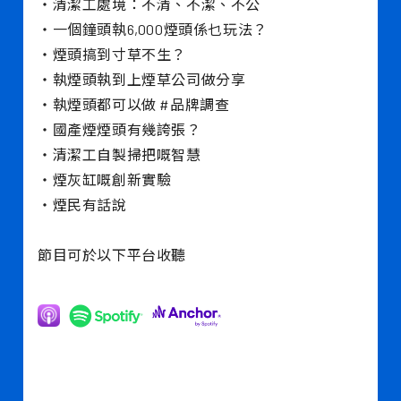
・清潔工處境：不清、不潔、不公
・一個鐘頭執6,000煙頭係乜玩法？
・煙頭搞到寸草不生？
・執煙頭執到上煙草公司做分享
・執煙頭都可以做 #品牌調查
・國產煙煙頭有幾誇張？
・清潔工自製掃把嘅智慧
・煙灰缸嘅創新實驗
・煙民有話說
節目可於以下平台收聽