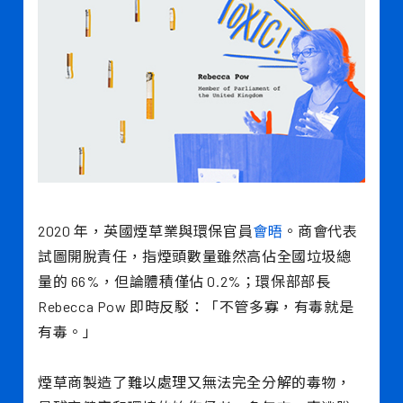
2020 年，英國煙草業與環保官員
會晤
。商會代表
試圖開脫責任，指煙頭數量雖然高佔全國垃圾總
量的 66%，但論體積僅佔 0.2%；環保部部長
Rebecca Pow 即時反駁：「不管多寡，有毒就是
有毒。」
煙草商製造了難以處理又無法完全分解的毒物，