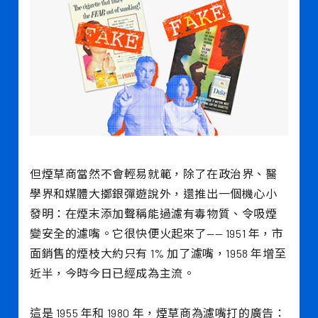
但煙草商當然不會輕易就範，除了在政治界、醫
學界和媒體大擲銀彈遊說外，還推出一個機心小
發明：在煙末添加聲稱能過濾有毒物質、令吸煙
變安全的濾嘴。它很快便火起來了—— 1951 年，市
面銷售的煙枝大約只有 1% 加了濾嘴，1958 年增至
近半，今時今日已經成為主流。
這是 1955 年和 1980 年，煙草商為濾嘴打的廣告：