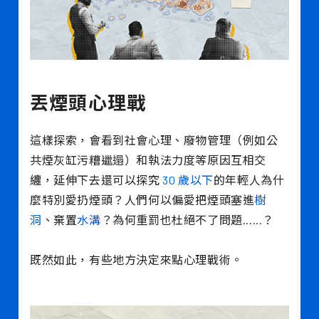
丟煙頭心理戰
這樣探索，會看到社會心理、廢物管理（例如公
共煙灰缸污糟邋遢）和執法力度等原因互相交
纏，延伸下去還可以探究
30 歲以下
的年輕人為什
麼特別愛扔煙頭？人們何以偏愛把煙頭塞進
樹
洞
、棄置
水溝
？為何重罰也杜絕不了問題......？
既然如此，有些地方決定來點心理戰術。