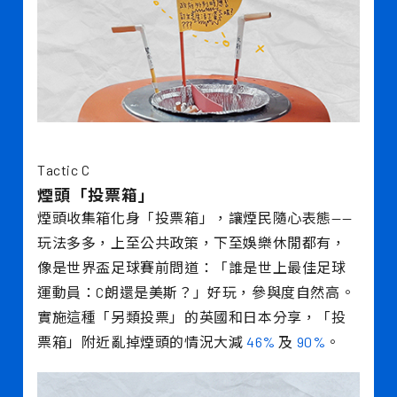
Tactic C
煙頭「投票箱」
煙頭收集箱化身「投票箱」，讓煙民隨心表態——
玩法多多，上至公共政策，下至娛樂休閒都有，
像是世界盃足球賽前問道：「誰是世上最佳足球
運動員：C朗還是美斯？」好玩，參與度自然高。
實施這種「另類投票」的英國和日本分享，「投
票箱」附近亂掉煙頭的情況大減
46%
及
90%
。